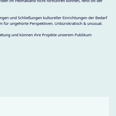
ünden im Heimatland nicht fortführen können, fehlt oft der
ngen und Schließungen kultureller Einrichtungen der Bedarf
um für ungehörte Perspektiven. Unbürokratisch & unusual.
tattung und können ihre Projekte unserem Publikum