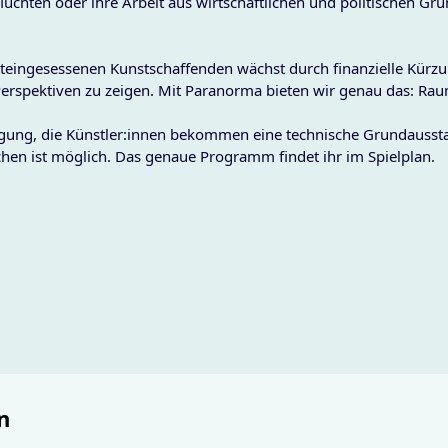
lüchten oder ihre Arbeit aus wirtschaftlichen und politischen Gr
teingesessenen Kunstschaffenden wächst durch finanzielle Kürzu
Perspektiven zu zeigen. Mit Paranorma bieten wir genau das: Ra
fügung, die Künstler:innen bekommen eine technische Grundauss
chen ist möglich. Das genaue Programm findet ihr im Spielplan.
n