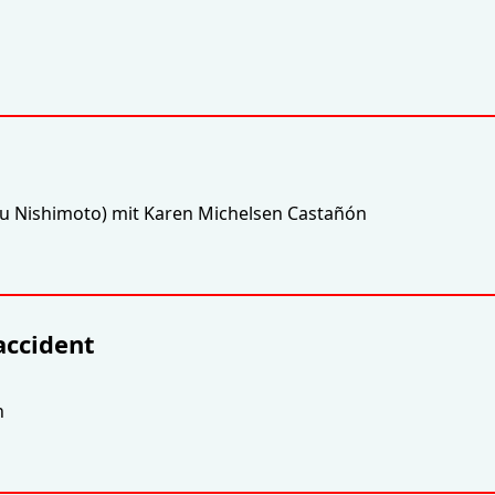
ru Nishimoto) mit Karen Michelsen Castañón
accident
n