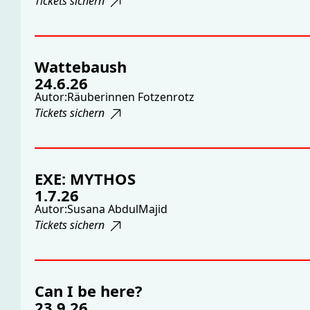
Tickets sichern
Wattebaush
24.6.26
Autor:
Räuberinnen Fotzenrotz
Tickets sichern
EXE: MYTHOS
1.7.26
Autor:
Susana AbdulMajid
Tickets sichern
Can I be here?
23.9.26