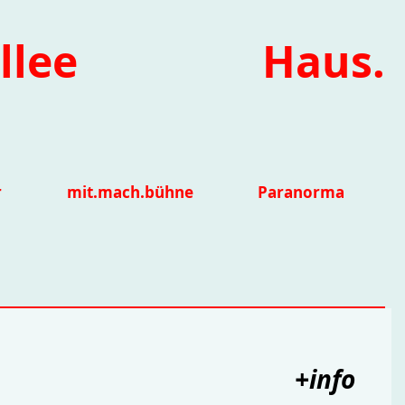
llee
Haus.
r
mit.mach.bühne
Paranorma
+info