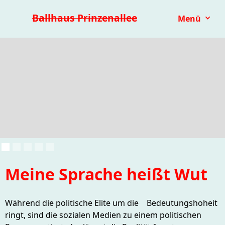
Premieren 25/26
Repertoire
Reihen
Festivals
Ballhaus Prinzenallee
Menü
Kinder- & Jugendtheater
mit.mach.bühne
Paranorma
Meine Sprache heißt Wut
Während die politische Elite um die Bedeutungshoheit
ringt, sind die sozialen Medien zu einem politischen