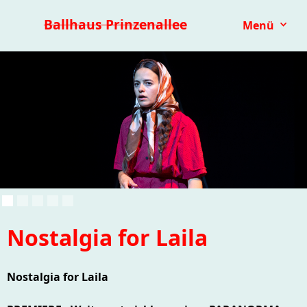
Premieren 25/26
Repertoire
Reihen
Festivals
Ballhaus Prinzenallee
Menü
Kinder- & Jugendtheater
mit.mach.bühne
Paranorma
Nostalgia for Laila
Nostalgia for Laila