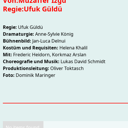
Von:
Muzaffer Izgü
Regie:
Ufuk Güldü
Regie:
Ufuk Güldü
Dramaturgie:
Anne-Sylvie König
Bühnenbild:
Jan-Luca Delnui
Kostüm und Requisiten:
Helena Khalil
Mit:
Frederic Heidorn, Korkmaz Arslan
Choreografie und Musik:
Lukas David Schmidt
Produktionsleitung:
Oliver Toktasch
Foto:
Dominik Maringer
No items found.