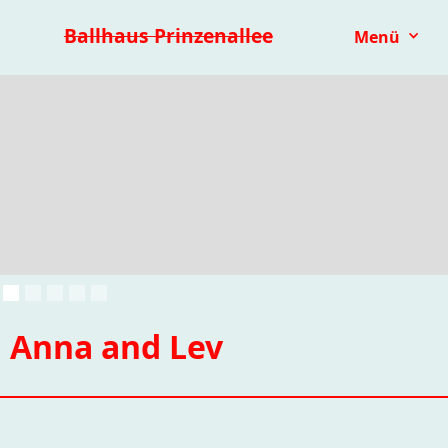
Premieren 25/26
Repertoire
Reihen
Festivals
Ballhaus Prinzenallee
Menü
Kinder- & Jugendtheater
mit.mach.bühne
Paranorma
Anna and Lev