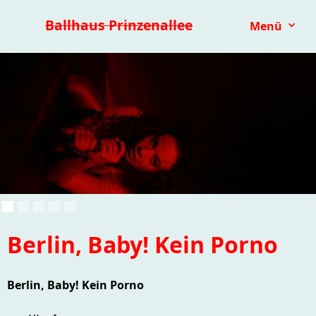
Premieren 25/26
Repertoire
Reihen
Festivals
Ballhaus Prinzenallee
Menü
Kinder- & Jugendtheater
mit.mach.bühne
Paranorma
Berlin, Baby! Kein Porno
Berlin, Baby! Kein Porno