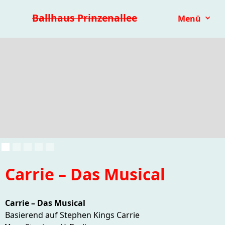
Premieren 25/26
Repertoire
Reihen
Festivals
Ballhaus Prinzenallee
Menü
Kinder- & Jugendtheater
mit.mach.bühne
Paranorma
Carrie – Das Musical
Carrie – Das Musical
Basierend auf Stephen Kings Carrie