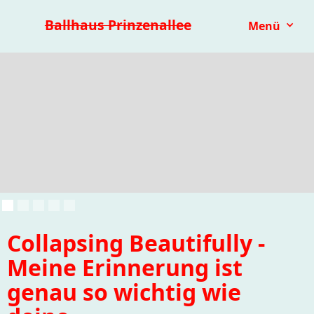
Premieren 25/26
Repertoire
Reihen
Festivals
Ballhaus Prinzenallee
Menü
Kinder- & Jugendtheater
mit.mach.bühne
Paranorma
Collapsing Beautifully -
Meine Erinnerung ist
genau so wichtig wie