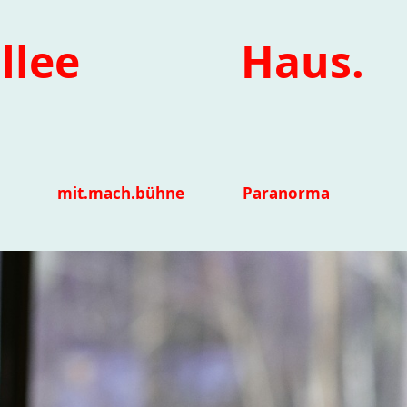
llee
Haus.
mit.mach.bühne
Paranorma