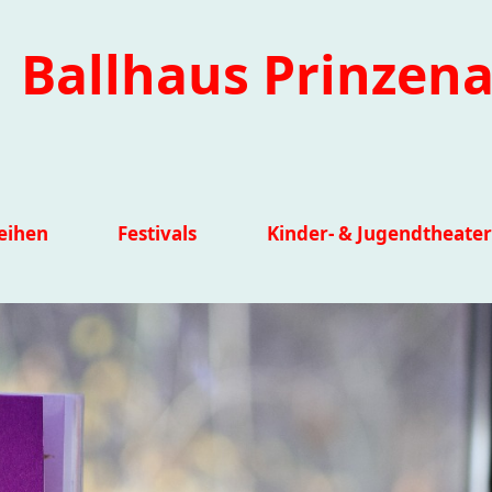
Ballhaus Prinzena
eihen
Festivals
Kinder- & Jugendtheater