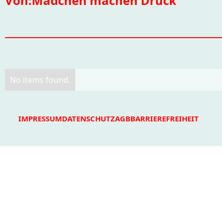
Von:
Mädchen machen Druck
No items found.
IMPRESSUM
DATENSCHUTZ
AGB
BARRIEREFREIHEIT