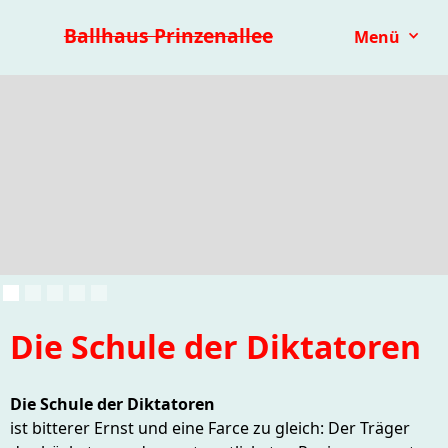
Premieren 25/26
Repertoire
Reihen
Festivals
Ballhaus Prinzenallee
Menü
Kinder- & Jugendtheater
mit.mach.bühne
Paranorma
Die Schule der Diktatoren
Die Schule der Diktatoren
ist bitterer Ernst und eine Farce zu gleich: Der Träger