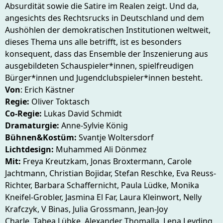
Absurdität sowie die Satire im Realen zeigt. Und da,
angesichts des Rechtsrucks in Deutschland und dem
Aushöhlen der demokratischen Institutionen weltweit,
dieses Thema uns alle betrifft, ist es besonders
konsequent, dass das Ensemble der Inszenierung aus
ausgebildeten Schauspieler*innen, spielfreudigen
Bürger*innen und Jugendclubspieler*innen besteht.
Von
: Erich Kästner
Regie:
Oliver Toktasch
Co-Regie:
Lukas David Schmidt
Dramaturgie:
Anne-Sylvie König
Bühnen&Kostüm:
Svantje Woltersdorf
Lichtdesign:
Muhammed Ali Dönmez
Mit:
Freya Kreutzkam, Jonas Broxtermann, Carole
Jachtmann, Christian Bojidar, Stefan Reschke, Eva Reuss-
Richter, Barbara Schaffernicht, Paula Lüdke, Monika
Kneifel-Grobler, Jasmina El Far, Laura Kleinwort, Nelly
Krafczyk, V Binas, Julia Grossmann, Jean-Joy
Charle, Tabea Lübke, Alexander Thomalla, Lena Leyding,