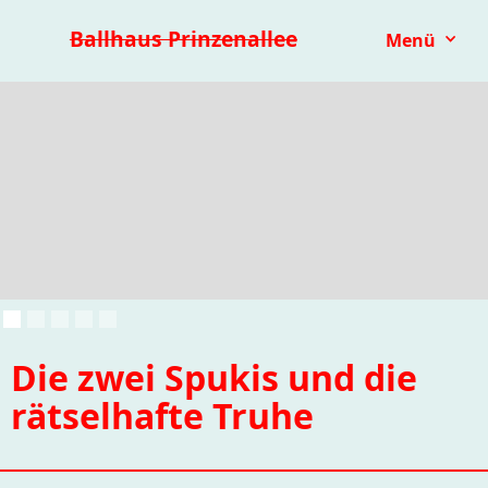
Premieren 25/26
Repertoire
Reihen
Festivals
Ballhaus Prinzenallee
Menü
Kinder- & Jugendtheater
mit.mach.bühne
Paranorma
Die zwei Spukis und die
rätselhafte Truhe