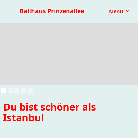
Premieren 25/26
Repertoire
Reihen
Festivals
Ballhaus Prinzenallee
Menü
Kinder- & Jugendtheater
mit.mach.bühne
Paranorma
Du bist schöner als
Istanbul