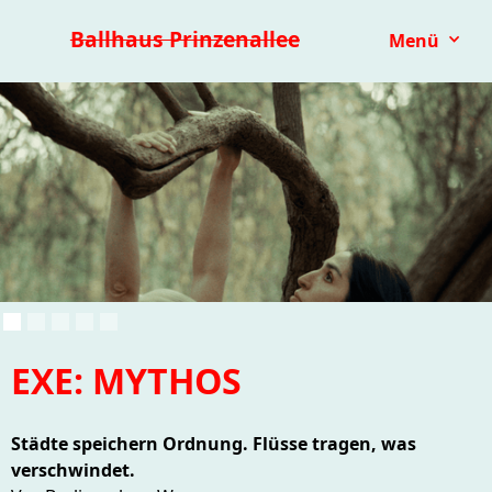
Premieren 25/26
Repertoire
Reihen
Festivals
Ballhaus Prinzenallee
Menü
Kinder- & Jugendtheater
mit.mach.bühne
Paranorma
EXE: MYTHOS
Städte speichern Ordnung. Flüsse tragen, was
verschwindet.