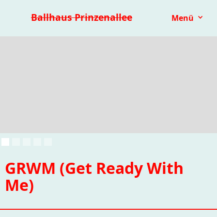
Premieren 25/26
Repertoire
Reihen
Festivals
Ballhaus Prinzenallee
Menü
Kinder- & Jugendtheater
mit.mach.bühne
Paranorma
GRWM (Get Ready With
Me)