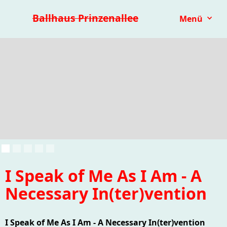
Premieren 25/26
Repertoire
Reihen
Festivals
Ballhaus Prinzenallee
Menü
Kinder- & Jugendtheater
mit.mach.bühne
Paranorma
I Speak of Me As I Am - A
Necessary In(ter)vention
I Speak of Me As I Am - A Necessary In(ter)vention