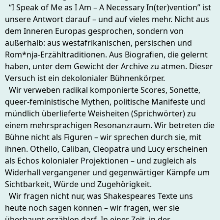
“I Speak of Me as I Am – A Necessary In(ter)vention” ist
unsere Antwort darauf – und auf vieles mehr. Nicht aus
dem Inneren Europas gesprochen, sondern von
außerhalb: aus westafrikanischen, persischen und
Rom*nja-Erzähltraditionen. Aus Biografien, die gelernt
haben, unter dem Gewicht der Archive zu atmen. Dieser
Versuch ist ein dekolonialer Bühnenkörper.
Wir verweben radikal komponierte Scores, Sonette,
queer-feministische Mythen, politische Manifeste und
mündlich überlieferte Weisheiten (Sprichwörter) zu
einem mehrsprachigen Resonanzraum. Wir betreten die
Bühne nicht als Figuren – wir sprechen durch sie, mit
ihnen. Othello, Caliban, Cleopatra und Lucy erscheinen
als Echos kolonialer Projektionen – und zugleich als
Widerhall vergangener und gegenwärtiger Kämpfe um
Sichtbarkeit, Würde und Zugehörigkeit.
Wir fragen nicht nur, was Shakespeares Texte uns
heute noch sagen können – wir fragen, wer sie
überhaupt erzählen darf. In einer Zeit, in der