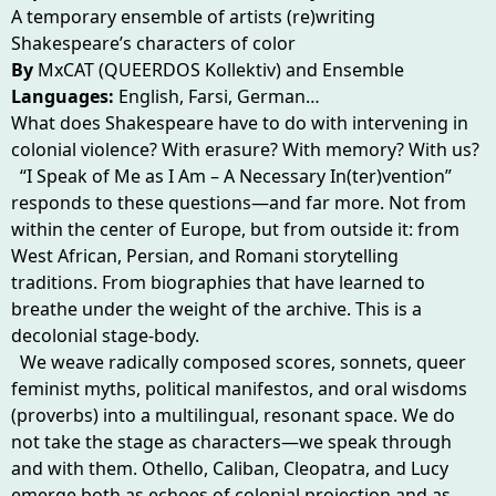
A temporary ensemble of artists (re)writing
Shakespeare’s characters of color
By
MxCAT (QUEERDOS Kollektiv) and Ensemble
Languages:
English, Farsi, German…
What does Shakespeare have to do with intervening in
colonial violence? With erasure? With memory? With us?
“I Speak of Me as I Am – A Necessary In(ter)vention”
responds to these questions—and far more. Not from
within the center of Europe, but from outside it: from
West African, Persian, and Romani storytelling
traditions. From biographies that have learned to
breathe under the weight of the archive. This is a
decolonial stage-body.
We weave radically composed scores, sonnets, queer
feminist myths, political manifestos, and oral wisdoms
(proverbs) into a multilingual, resonant space. We do
not take the stage as characters—we speak through
and with them. Othello, Caliban, Cleopatra, and Lucy
emerge both as echoes of colonial projection and as