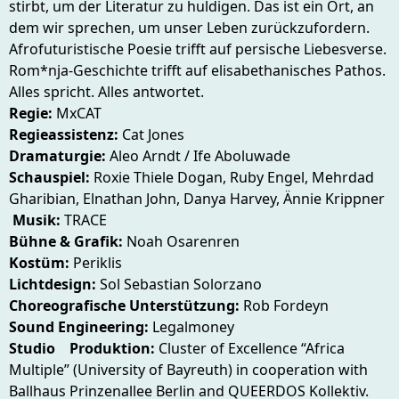
stirbt, um der Literatur zu huldigen. Das ist ein Ort, an
dem wir sprechen, um unser Leben zurückzufordern.
Afrofuturistische Poesie trifft auf persische Liebesverse.
Rom*nja-Geschichte trifft auf elisabethanisches Pathos.
Alles spricht. Alles antwortet.
Regie:
MxCAT
Regieassistenz:
Cat Jones
Dramaturgie:
Aleo Arndt / Ife Aboluwade
Schauspiel:
Roxie Thiele Dogan, Ruby Engel, Mehrdad
Gharibian, Elnathan John, Danya Harvey, Ännie Krippner
Musik:
TRACE
Bühne & Grafik:
Noah Osarenren
Kostüm:
Periklis
Lichtdesign:
Sol Sebastian Solorzano
Choreografische Unterstützung:
Rob Fordeyn
Sound Engineering:
Legalmoney
Studio Produktion:
Cluster of Excellence “Africa
Multiple” (University of Bayreuth) in cooperation with
Ballhaus Prinzenallee Berlin and QUEERDOS Kollektiv.