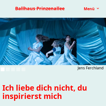
Premieren 25/26
Repertoire
Reihen
Festivals
Ballhaus Prinzenallee
Menü
Kinder- & Jugendtheater
mit.mach.bühne
Paranorma
Jens Ferchland
Ich liebe dich nicht, du
inspirierst mich