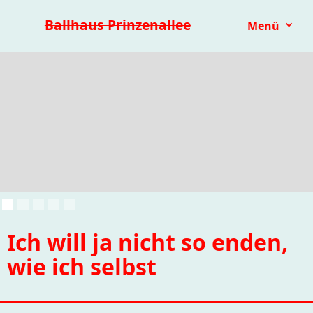
Premieren 25/26
Repertoire
Reihen
Festivals
Ballhaus Prinzenallee
Menü
Kinder- & Jugendtheater
mit.mach.bühne
Paranorma
Ich will ja nicht so enden,
wie ich selbst