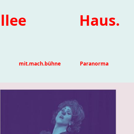
llee
Haus.
mit.mach.bühne
Paranorma