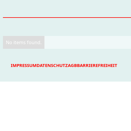
No items found.
IMPRESSUM
DATENSCHUTZ
AGB
BARRIEREFREIHEIT