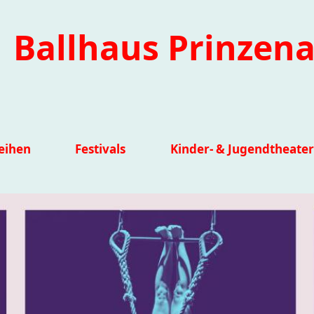
Ballhaus Prinzena
eihen
Festivals
Kinder- & Jugendtheater