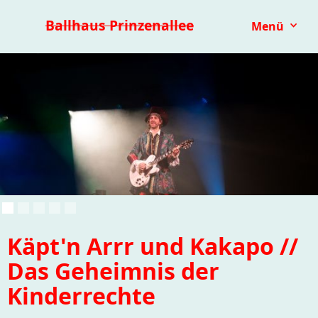
Premieren 25/26
Repertoire
Reihen
Festivals
Ballhaus Prinzenallee
Menü
Kinder- & Jugendtheater
mit.mach.bühne
Paranorma
Käpt'n Arrr und Kakapo //
Das Geheimnis der
Kinderrechte