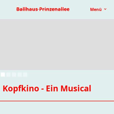
Premieren 25/26
Repertoire
Reihen
Festivals
Ballhaus Prinzenallee
Menü
Kinder- & Jugendtheater
mit.mach.bühne
Paranorma
Kopfkino - Ein Musical