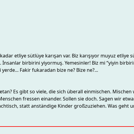
ar etliye sütlüye karışan var. Biz karışıyor muyuz etliye sü
İnsanlar birbirini yiyormuş. Yemesinler! Biz mi “yiyin birbiri
ği yerde... Fakir fukaradan bize ne? Bize ne?...
an? Es gibt so viele, die sich überall einmischen. Mischen w
e Menschen fressen einander. Sollen sie doch. Sagen wir etwa
Nachtisch, statt anständige Kinder großzuziehen. Was geht