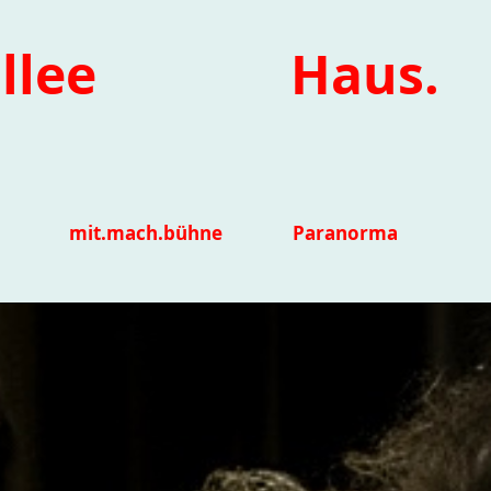
llee
Haus.
mit.mach.bühne
Paranorma