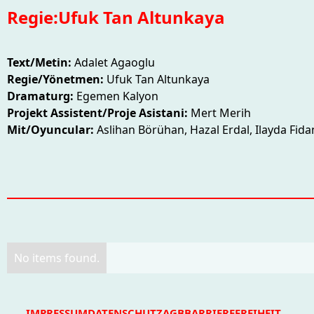
Regie:
Ufuk Tan Altunkaya
Text/Metin:
Adalet Agaoglu
Regie/Yönetmen:
Ufuk Tan Altunkaya
Dramaturg:
Egemen Kalyon
Projekt Assistent/Proje Asistani:
Mert Merih
Mit/Oyuncular:
Aslihan Börühan, Hazal Erdal, Ilayda Fida
No items found.
IMPRESSUM
DATENSCHUTZ
AGB
BARRIEREFREIHEIT