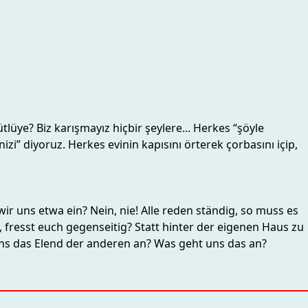
tlüye? Biz karışmayız hiçbir şeylere... Herkes “şöyle
nizi” diyoruz. Herkes evinin kapısını örterek çorbasını içip,
ir uns etwa ein? Nein, nie! Alle reden ständig, so muss es
, fresst euch gegenseitig? Statt hinter der eigenen Haus zu
 uns das Elend der anderen an? Was geht uns das an?