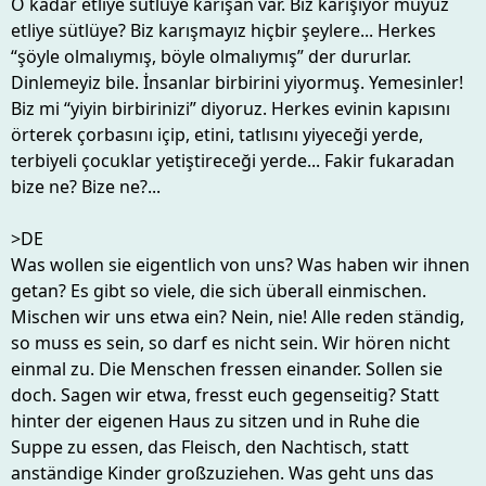
O kadar etliye sütlüye karışan var. Biz karışıyor muyuz
etliye sütlüye? Biz karışmayız hiçbir şeylere... Herkes
“şöyle olmalıymış, böyle olmalıymış” der dururlar.
Dinlemeyiz bile. İnsanlar birbirini yiyormuş. Yemesinler!
Biz mi “yiyin birbirinizi” diyoruz. Herkes evinin kapısını
örterek çorbasını içip, etini, tatlısını yiyeceği yerde,
terbiyeli çocuklar yetiştireceği yerde... Fakir fukaradan
bize ne? Bize ne?...
>DE
Was wollen sie eigentlich von uns? Was haben wir ihnen
getan? Es gibt so viele, die sich überall einmischen.
Mischen wir uns etwa ein? Nein, nie! Alle reden ständig,
so muss es sein, so darf es nicht sein. Wir hören nicht
einmal zu. Die Menschen fressen einander. Sollen sie
doch. Sagen wir etwa, fresst euch gegenseitig? Statt
hinter der eigenen Haus zu sitzen und in Ruhe die
Suppe zu essen, das Fleisch, den Nachtisch, statt
anständige Kinder großzuziehen. Was geht uns das