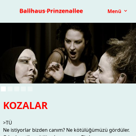
Premieren 25/26
Repertoire
Reihen
Festivals
Ballhaus Prinzenallee
Menü
Kinder- & Jugendtheater
mit.mach.bühne
Paranorma
KOZALAR
>TÜ
Ne istiyorlar bizden canım? Ne kötülüğümüzü gördüler.