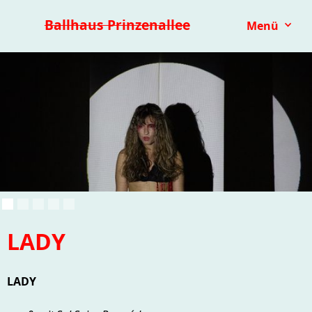
Premieren 25/26
Repertoire
Reihen
Festivals
Ballhaus Prinzenallee
Menü
Kinder- & Jugendtheater
mit.mach.bühne
Paranorma
LADY
LADY