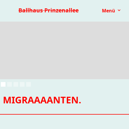
Premieren 25/26
Repertoire
Reihen
Festivals
Ballhaus Prinzenallee
Menü
Kinder- & Jugendtheater
mit.mach.bühne
Paranorma
MIGRAAAANTEN.