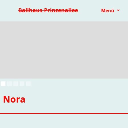
Premieren 25/26
Repertoire
Reihen
Festivals
Ballhaus Prinzenallee
Menü
Kinder- & Jugendtheater
mit.mach.bühne
Paranorma
Nora