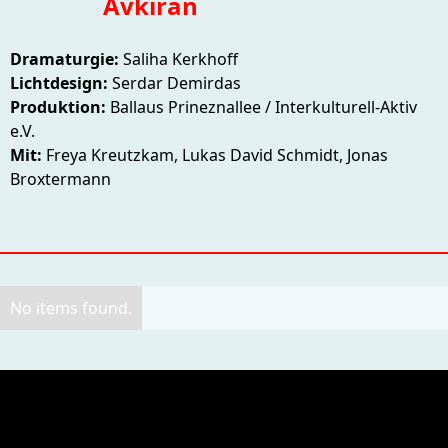
Avkıran
Dramaturgie:
Saliha Kerkhoff
Lichtdesign:
Serdar Demirdas
Produktion:
Ballaus Prineznallee / Interkulturell-Aktiv
e.V.
Mit:
Freya Kreutzkam, Lukas David Schmidt, Jonas
Broxtermann
No items found.