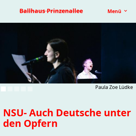
Premieren 25/26
Repertoire
Reihen
Festivals
Ballhaus Prinzenallee
Menü
Kinder- & Jugendtheater
mit.mach.bühne
Paranorma
Paula Zoe Lüdke
NSU- Auch Deutsche unter
den Opfern