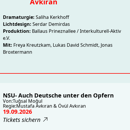
Avkıran
Dramaturgie:
Saliha Kerkhoff
Lichtdesign:
Serdar Demirdas
Produktion:
Ballaus Prineznallee / Interkulturell-Aktiv
e.V.
Mit:
Freya Kreutzkam, Lukas David Schmidt, Jonas
Broxtermann
NSU- Auch Deutsche unter den Opfern
Von:
Tuğsal Moğul
Regie:
Mustafa Avkıran & Övül Avkıran
19.09.2026
Tickets sichern