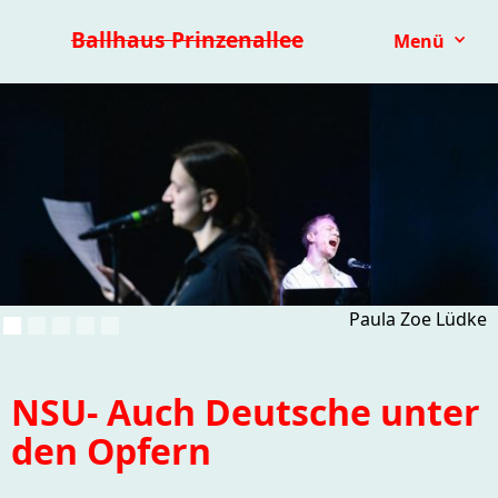
Premieren 25/26
Repertoire
Reihen
Festivals
Ballhaus Prinzenallee
Menü
Kinder- & Jugendtheater
mit.mach.bühne
Paranorma
Paula Zoe Lüdke
NSU- Auch Deutsche unter
den Opfern