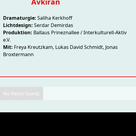
Avkıran
Dramaturgie:
Saliha Kerkhoff
Lichtdesign:
Serdar Demirdas
Produktion:
Ballaus Prineznallee / Interkulturell-Aktiv
e.V.
Mit:
Freya Kreutzkam, Lukas David Schmidt, Jonas
Broxtermann
No items found.