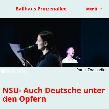
Premieren 25/26
Repertoire
Reihen
Festivals
Ballhaus Prinzenallee
Menü
Kinder- & Jugendtheater
mit.mach.bühne
Paranorma
Paula Zoe Lüdke
NSU- Auch Deutsche unter
den Opfern