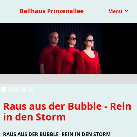
Premieren 25/26
Repertoire
Reihen
Festivals
Ballhaus Prinzenallee
Menü
Kinder- & Jugendtheater
mit.mach.bühne
Paranorma
Raus aus der Bubble - Rein
in den Storm
RAUS AUS DER BUBBLE- REIN IN DEN STORM