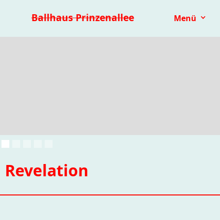
Premieren 25/26
Repertoire
Reihen
Festivals
Ballhaus Prinzenallee
Menü
Kinder- & Jugendtheater
mit.mach.bühne
Paranorma
Revelation