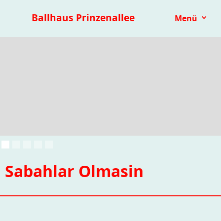
Premieren 25/26
Repertoire
Reihen
Festivals
Ballhaus Prinzenallee
Menü
Kinder- & Jugendtheater
mit.mach.bühne
Paranorma
Sabahlar Olmasin