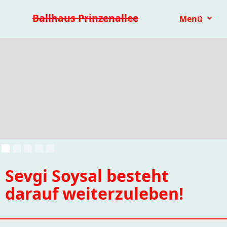
Premieren 25/26
Repertoire
Reihen
Festivals
Ballhaus Prinzenallee
Menü
Kinder- & Jugendtheater
mit.mach.bühne
Paranorma
Sevgi Soysal besteht
darauf weiterzuleben!