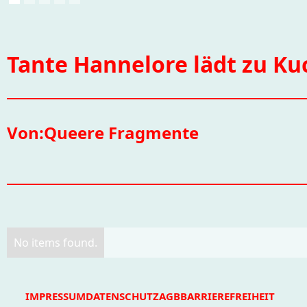
Tante Hannelore lädt zu Ku
Von:
Queere Fragmente
No items found.
IMPRESSUM
DATENSCHUTZ
AGB
BARRIEREFREIHEIT