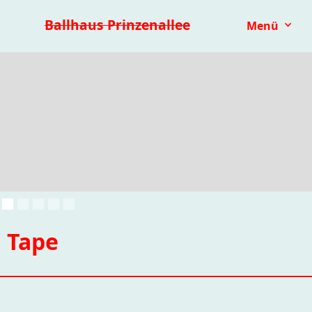
Premieren 25/26
Repertoire
Reihen
Festivals
Ballhaus Prinzenallee
Menü
Kinder- & Jugendtheater
mit.mach.bühne
Paranorma
Tape