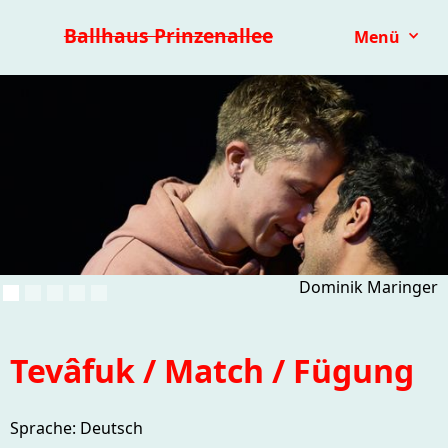
Premieren 25/26
Repertoire
Reihen
Festivals
Ballhaus Prinzenallee
Menü
Kinder- & Jugendtheater
mit.mach.bühne
Paranorma
Dominik Maringer
Tevâfuk / Match / Fügung
Sprache: Deutsch