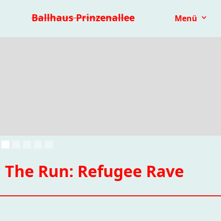
Premieren 25/26
Repertoire
Reihen
Festivals
Ballhaus Prinzenallee
Menü
Kinder- & Jugendtheater
mit.mach.bühne
Paranorma
The Run: Refugee Rave