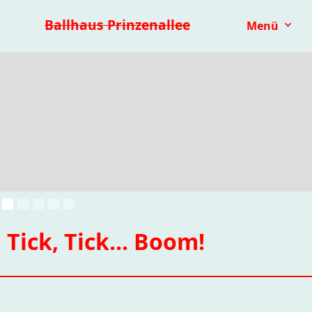
Premieren 25/26
Repertoire
Reihen
Festivals
Ballhaus Prinzenallee
Menü
Kinder- & Jugendtheater
mit.mach.bühne
Paranorma
Tick, Tick... Boom!