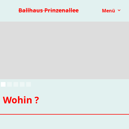
Premieren 25/26
Repertoire
Reihen
Festivals
Ballhaus Prinzenallee
Menü
Kinder- & Jugendtheater
mit.mach.bühne
Paranorma
Wohin ?